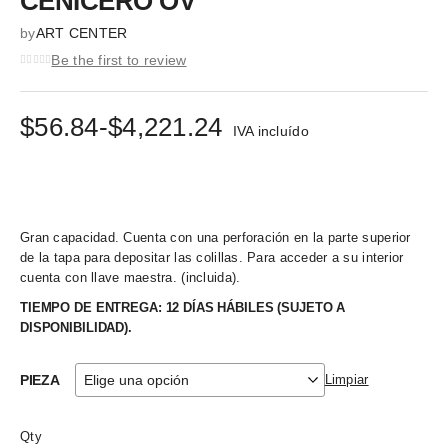
CENICERO OV
by
ART CENTER
Be the first to review
Rango
$
56.84
-
$
4,221.24
IVA incluído
de
precios:
desde
Gran capacidad. Cuenta con una perforación en la parte superior
$56.84
de la tapa para depositar las colillas. Para acceder a su interior
hasta
cuenta con llave maestra. (incluida).
$4,221.24
TIEMPO DE ENTREGA: 12 DÍAS HÁBILES (SUJETO A
DISPONIBILIDAD).
PIEZA
Limpiar
Qty