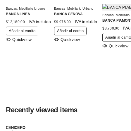
Bancas
,
Mobiliario Urbano
Bancas
,
Mobiliario Urbano
BANCA LINEA
BANCA GENOVA
Bancas
,
Mobiliario
BANCA PIAMON
IVA incluído
IVA incluído
$
12,180.00
$
9,976.00
IVA 
$
8,700.00
Añadir al carrito
Añadir al carrito
Añadir al carrit
Quickview
Quickview
Quickview
Recently viewed items
CENICERO