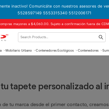
lmente inactivo! Comunicáte con nuestros asesores de v
5528597149 5553315340 5512006171
ompras mayores a $4,060.00. Sujeto a confirmación fuera de CDMX
za
Mobiliario Urbano
Contenedores Ecológicos
Contenedores
Sumi
 tu tapete personalizado al i
n de tu marca desde el primer contacto, creamos