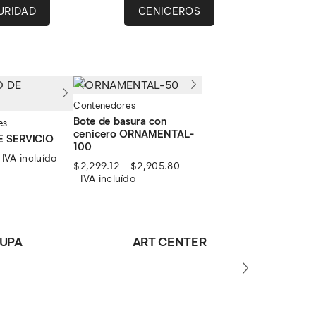
URIDAD
CENICEROS
Contenedores
Bote de basura con
es
cenicero ORNAMENTAL-
 SERVICIO
100
IVA incluído
Rango
$
2,299.12
–
$
2,905.80
de
IVA incluído
precios:
desde
$2,299.12
hasta
UPA
ART CENTER
$2,905.80