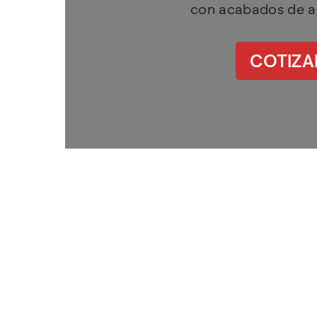
con acabados de alt
COTIZA
Disco profesional de fibra 3M 19"