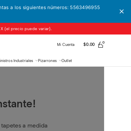
entas a los siguientes números: 5563496955
 (el precio puede variar).
0
$
0.00
Mi Cuenta
nistros Industriales
Pizarrones
Outlet
nstante!
 tapetes a medida