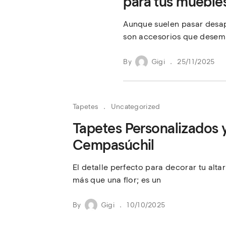
para tus mueble
Aunque suelen pasar desap
son accesorios que desem
By
Gigi
25/11/2025
Tapetes
Uncategorized
Tapetes Personalizados y
Cempasúchil
El detalle perfecto para decorar tu alt
más que una flor; es un
By
Gigi
10/10/2025