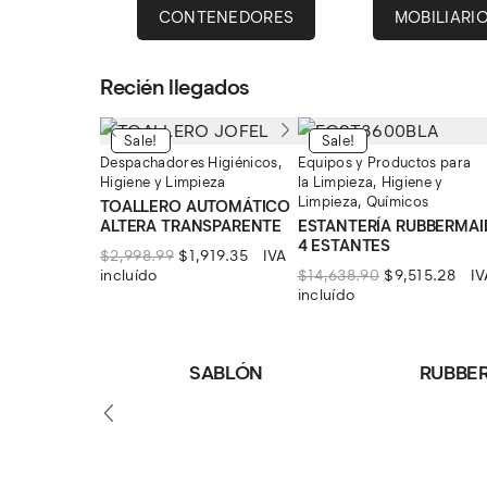
CONTENEDORES
MOBILIARI
Recién llegados
Sale!
Sale!
Despachadores Higiénicos
,
Equipos y Productos para
Higiene y Limpieza
la Limpieza
,
Higiene y
Limpieza
,
Químicos
TOALLERO AUTOMÁTICO
ALTERA TRANSPARENTE
ESTANTERÍA RUBBERMAI
4 ESTANTES
El
El
$
2,998.99
$
1,919.35
IVA
precio
precio
El
El
incluído
$
14,638.90
$
9,515.28
IV
original
actual
precio
prec
incluído
era:
es:
original
actu
$2,998.99.
$1,919.35.
era:
es:
$14,638.90.
$9,5
SABLÓN
RUBBE