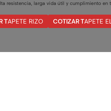
a resistencia, larga vida útil y cumplimiento en
R T
APETE RIZO
COTIZAR T
APETE E