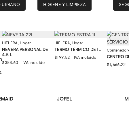
O URBANO
HIGIENE Y LIMPIEZA
SEG
HIELERA
,
Hogar
HIELERA
,
Hogar
NEVERA PERSONAL DE
TERMO TÉRMICO DE 1L
Contenedor
4.5 L
CENTRO DE
$
199.52
IVA incluído
D
$
388.60
IVA incluído
$
1,666.22
A
io
al
15.28.
RMAID
JOFEL
M