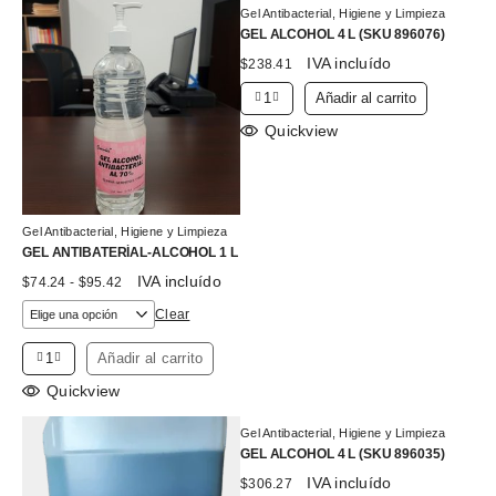
Gel Antibacterial
,
Higiene y Limpieza
GEL ALCOHOL 4 L (SKU 896076)
IVA incluído
$
238.41
Añadir al carrito
Quickview
Gel Antibacterial
,
Higiene y Limpieza
GEL ANTIBATERÍAL-ALCOHOL 1 L
Rango
IVA incluído
$
74.24
-
$
95.42
de
precios:
Clear
desde
$74.24
Añadir al carrito
hasta
$95.42
Quickview
Gel Antibacterial
,
Higiene y Limpieza
GEL ALCOHOL 4 L (SKU 896035)
IVA incluído
$
306.27