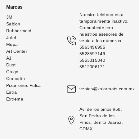
Marcas
Nuestro teléfono esta 
3M
temporalmente inactivo. 
Sablon
Comunícate con 
Rubbermaid
nuestros asesores de 
Jofel
venta a los números: 
Mupa
5563496955
Art Center
5528597149
A1
5553315340
Dust
5512006171
Galgo
Comodín
Pizarrones Pulsa
ventas@kolormats.com.mx
Estra
Extreme
Av. de los pinos #58, 
San Pedro de los 
Pinos, Benito Juarez, 
CDMX