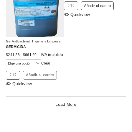
Añadir al carrito
Quickview
Gel Antibacterial
,
Higiene y Limpieza
GERMICIDA
Rango
IVA incluído
$
241.28
-
$
661.20
de
precios:
Clear
desde
$241.28
Añadir al carrito
hasta
$661.20
Quickview
Load More