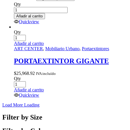
precios:
Qty
desde
$982.52
Añadir al carrito
hasta
Quickview
$2,367.56
Qty
Añadir al carrito
ART CENTER
,
Mobiliario Urbano
,
Portaextintores
PORTAEXTINTOR GIGANTE
$
25,968.92
IVA incluído
Qty
Añadir al carrito
Quickview
Load More
Loading
Filter by Size