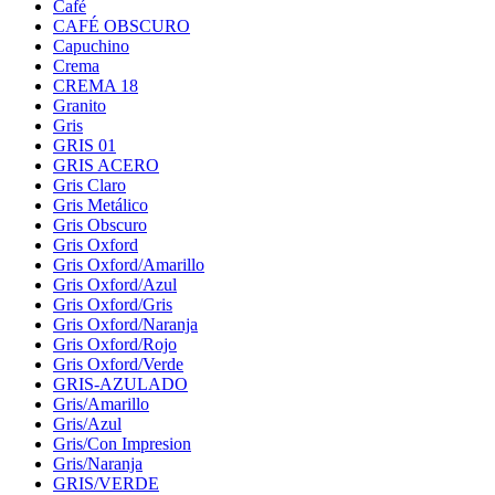
Café
CAFÉ OBSCURO
Capuchino
Crema
CREMA 18
Granito
Gris
GRIS 01
GRIS ACERO
Gris Claro
Gris Metálico
Gris Obscuro
Gris Oxford
Gris Oxford/Amarillo
Gris Oxford/Azul
Gris Oxford/Gris
Gris Oxford/Naranja
Gris Oxford/Rojo
Gris Oxford/Verde
GRIS-AZULADO
Gris/Amarillo
Gris/Azul
Gris/Con Impresion
Gris/Naranja
GRIS/VERDE