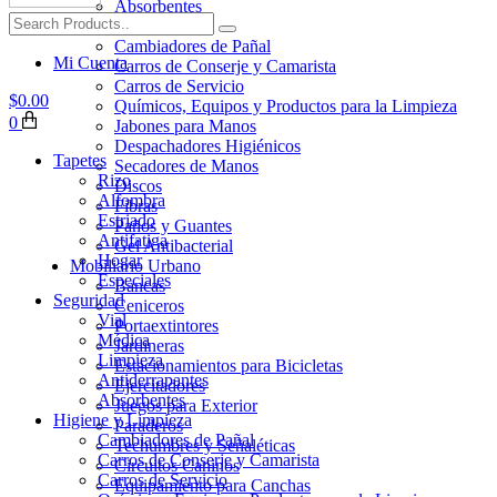
Absorbentes
Higiene y Limpieza
Cambiadores de Pañal
Mi Cuenta
Carros de Conserje y Camarista
Carros de Servicio
$
0.00
Químicos, Equipos y Productos para la Limpieza
0
Jabones para Manos
Despachadores Higiénicos
Tapetes
Secadores de Manos
Rizo
Discos
Alfombra
Fibras
Estriado
Paños y Guantes
Antifatiga
Gel Antibacterial
Hogar
Mobiliario Urbano
Especiales
Bancas
Seguridad
Ceniceros
Vial
Portaextintores
Médica
Jardineras
Limpieza
Estacionamientos para Bicicletas
Antiderrapantes
Ejercitadores
Absorbentes
Juegos para Exterior
Higiene y Limpieza
Paraderos
Cambiadores de Pañal
Techumbres y Señaléticas
Carros de Conserje y Camarista
Circuitos Caninos
Carros de Servicio
Equipamiento para Canchas