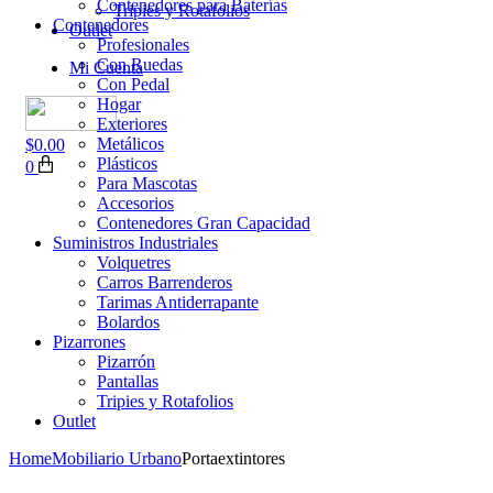
Contenedores para Baterías
Tripies y Rotafolios
Contenedores
Outlet
Profesionales
Con Ruedas
Mi Cuenta
Con Pedal
Hogar
Exteriores
Metálicos
$
0.00
Plásticos
0
Para Mascotas
Accesorios
Contenedores Gran Capacidad
Suministros Industriales
Volquetres
Carros Barrenderos
Tarimas Antiderrapante
Bolardos
Pizarrones
Pizarrón
Pantallas
Tripies y Rotafolios
Outlet
Home
Mobiliario Urbano
Portaextintores