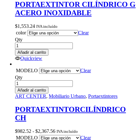
PORTAEXTINTOR CILÍNDRICO G
ACERO INOXIDABLE
$
1,553.24
IVA incluído
color
Clear
Qty
Añadir al carrito
Quickview
MODELO
Clear
Qty
Añadir al carrito
ART CENTER
,
Mobiliario Urbano
,
Portaextintores
PORTAEXTINTORCILÍNDRICO
CH
Rango
$
982.52
-
$
2,367.56
IVA incluído
de
MODELO
Clear