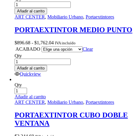
Añadir al carrito
ART CENTER
,
Mobiliario Urbano
,
Portaextintores
PORTAEXTINTOR MEDIO PUNTO
Rango
$
896.68
-
$
1,762.04
IVA incluído
de
ACABADO
Clear
precios:
Qty
desde
$896.68
Añadir al carrito
hasta
Quickview
$1,762.04
Qty
Añadir al carrito
ART CENTER
,
Mobiliario Urbano
,
Portaextintores
PORTAEXTINTOR CUBO DOBLE
VENTANA