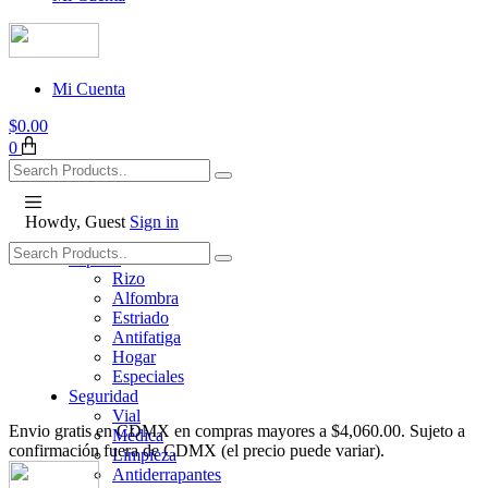
Mi Cuenta
$
0.00
0
Howdy, Guest
Sign in
Tapetes
Rizo
Alfombra
Estriado
Antifatiga
Hogar
Especiales
Seguridad
Vial
Envio gratis en CDMX en compras mayores a $4,060.00. Sujeto a
Médica
confirmación fuera de CDMX (el precio puede variar).
Limpieza
Antiderrapantes