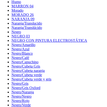
Humo
MARRON 04
Morado
MORADO 26
NARANJA 09
Naranja/Translucido
Naranja/Translúcido
Negro
NEGRO 03
NEGRO CON PINTURA ELECTROSTÁTICA
Negro/Amarillo
Negro/Azul
Negro/Blanco
Negro/Café
Negro/Capuchino
Negro/Cubeta Gris
Negro/Cubeta naranja
Negro/Cubeta verde
Negro/Cubeta verde y gris
Negro/Gris
Negro/Gris Oxford
Negro/Naranja
Negro/Negro
Negro/Rojo
Negro/Verde