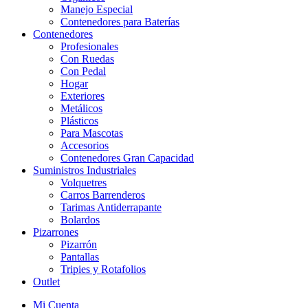
Manejo Especial
Contenedores para Baterías
Contenedores
Profesionales
Con Ruedas
Con Pedal
Hogar
Exteriores
Metálicos
Plásticos
Para Mascotas
Accesorios
Contenedores Gran Capacidad
Suministros Industriales
Volquetres
Carros Barrenderos
Tarimas Antiderrapante
Bolardos
Pizarrones
Pizarrón
Pantallas
Tripies y Rotafolios
Outlet
Mi Cuenta