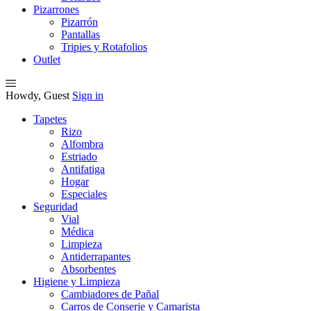
Pizarrones
Pizarrón
Pantallas
Tripies y Rotafolios
Outlet
Howdy, Guest
Sign in
Tapetes
Rizo
Alfombra
Estriado
Antifatiga
Hogar
Especiales
Seguridad
Vial
Médica
Limpieza
Antiderrapantes
Absorbentes
Higiene y Limpieza
Cambiadores de Pañal
Carros de Conserje y Camarista