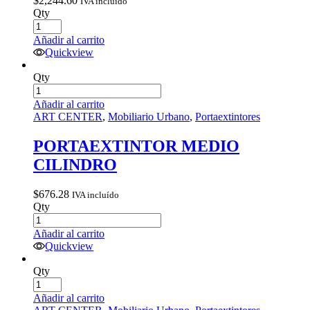
$
2,244.60
IVA incluído
Qty
Añadir al carrito
Quickview
Qty
Añadir al carrito
ART CENTER
,
Mobiliario Urbano
,
Portaextintores
PORTAEXTINTOR MEDIO
CILINDRO
$
676.28
IVA incluído
Qty
Añadir al carrito
Quickview
Qty
Añadir al carrito