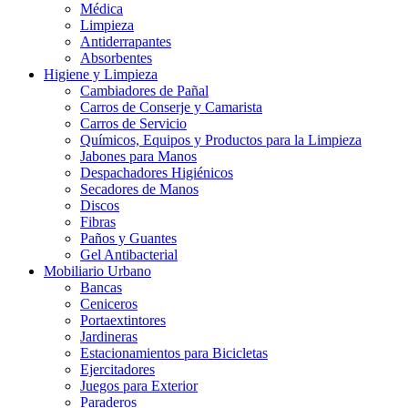
Médica
Limpieza
Antiderrapantes
Absorbentes
Higiene y Limpieza
Cambiadores de Pañal
Carros de Conserje y Camarista
Carros de Servicio
Químicos, Equipos y Productos para la Limpieza
Jabones para Manos
Despachadores Higiénicos
Secadores de Manos
Discos
Fibras
Paños y Guantes
Gel Antibacterial
Mobiliario Urbano
Bancas
Ceniceros
Portaextintores
Jardineras
Estacionamientos para Bicicletas
Ejercitadores
Juegos para Exterior
Paraderos