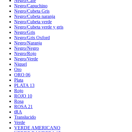
Negro/Café
Negro/Capuchino
Negro/Cubeta Gris
Negro/Cubeta naranja
Negro/Cubeta verde
Negro/Cubeta verde y gris
Negro/Gris
Negro/Gris Oxford
Negro/Naranja
Negro/Negro
Negro/Rojo
Negro/Verde
Niquel
Oro
ORO 06
Plata
PLATA 13
Rojo
ROJO 10
Rosa
ROSA 21
tRA
Translucido
Verde
VERDE AMERICANO