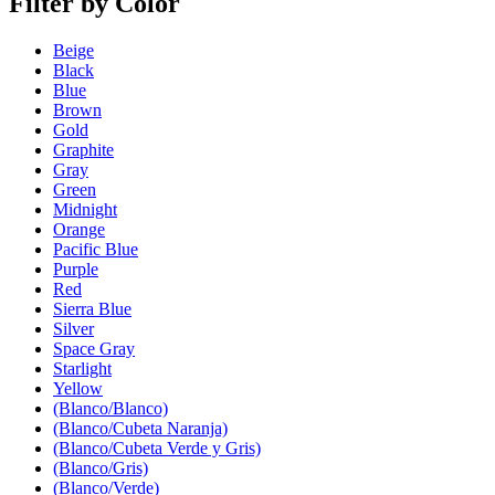
Filter by Color
Beige
Black
Blue
Brown
Gold
Graphite
Gray
Green
Midnight
Orange
Pacific Blue
Purple
Red
Sierra Blue
Silver
Space Gray
Starlight
Yellow
(Blanco/Blanco)
(Blanco/Cubeta Naranja)
(Blanco/Cubeta Verde y Gris)
(Blanco/Gris)
(Blanco/Verde)