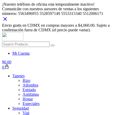
¡Nuestro teléfono de oficina esta temporalmente inactivo!
Comunicáte con nuestros asesores de ventas a los siguientes
números: 5563496955 5528597149 5553315340 5512006171
Envio gratis en CDMX en compras mayores a $4,060.00. Sujeto a
confirmación fuera de CDMX (el precio puede variar).
Mi Cuenta
$
0.00
0
Tapetes
Rizo
Alfombra
Estriado
Antifatiga
Hogar
Especiales
Seguridad
Vial