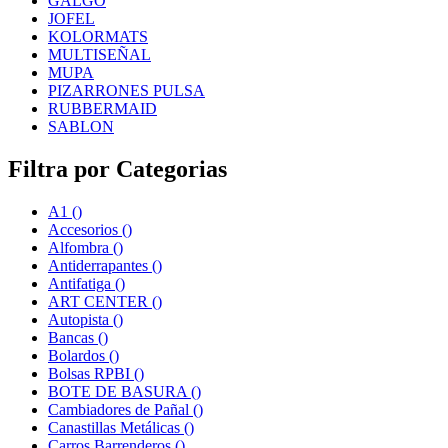
GALGO
JOFEL
KOLORMATS
MULTISEÑAL
MUPA
PIZARRONES PULSA
RUBBERMAID
SABLON
Filtra por Categorias
A1
()
Accesorios
()
Alfombra
()
Antiderrapantes
()
Antifatiga
()
ART CENTER
()
Autopista
()
Bancas
()
Bolardos
()
Bolsas RPBI
()
BOTE DE BASURA
()
Cambiadores de Pañal
()
Canastillas Metálicas
()
Carros Barrenderos
()