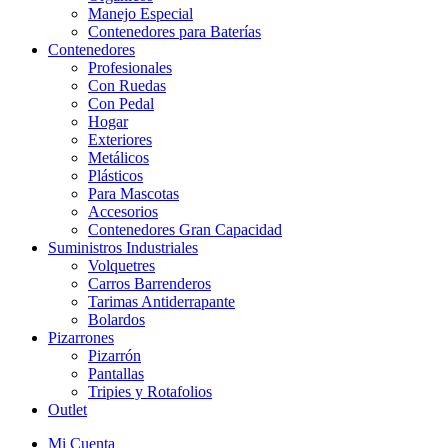
Manejo Especial
Contenedores para Baterías
Contenedores
Profesionales
Con Ruedas
Con Pedal
Hogar
Exteriores
Metálicos
Plásticos
Para Mascotas
Accesorios
Contenedores Gran Capacidad
Suministros Industriales
Volquetres
Carros Barrenderos
Tarimas Antiderrapante
Bolardos
Pizarrones
Pizarrón
Pantallas
Tripies y Rotafolios
Outlet
Mi Cuenta