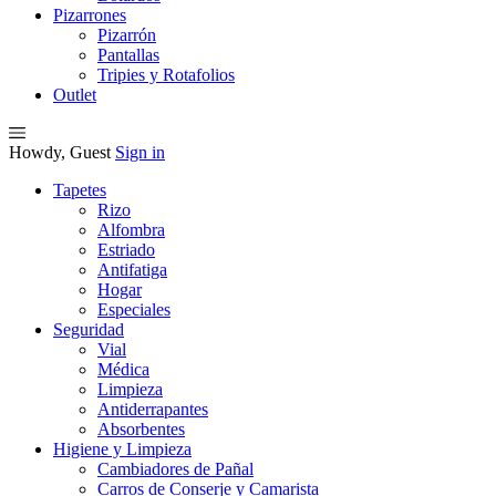
Pizarrones
Pizarrón
Pantallas
Tripies y Rotafolios
Outlet
Howdy, Guest
Sign in
Tapetes
Rizo
Alfombra
Estriado
Antifatiga
Hogar
Especiales
Seguridad
Vial
Médica
Limpieza
Antiderrapantes
Absorbentes
Higiene y Limpieza
Cambiadores de Pañal
Carros de Conserje y Camarista