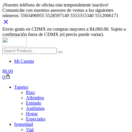
¡Nuestro teléfono de oficina esta temporalmente inactivo!
Comunicáte con nuestros asesores de ventas a los siguientes
números: 5563496955 5528597149 5553315340 5512006171
Envio gratis en CDMX en compras mayores a $4,060.00. Sujeto a
confirmación fuera de CDMX (el precio puede variar).
Mi Cuenta
$
0.00
0
Tapetes
Rizo
Alfombra
Estriado
Antifatiga
Hogar
Especiales
Seguridad
Vial