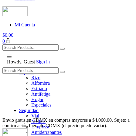
Mi Cuenta
$
0.00
0
Howdy, Guest
Sign in
Tapetes
Rizo
Alfombra
Estriado
Antifatiga
Hogar
Especiales
Seguridad
Vial
Envio gratis en CDMX en compras mayores a $4,060.00. Sujeto a
Médica
confirmación fuera de CDMX (el precio puede variar).
Limpieza
Antiderrapantes