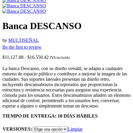
Banca DESCANSO
by
MULTISEÑAL
Be the first to review
Rango
$
11,127.88
-
$
16,550.42
IVA incluído
de
precios:
La banca Descanso, con su diseño versátil, se adapta a cualquier
desde
entorno de espacio público y contribuye a mejorar la imagen de las
$11,127.88
ciudades. Sus soportes laterales presentan un diseño retro,
hasta
incluyendo descansabrazos incorporados que proporcionan la
$16,550.42
estructura y resistencia necesarias para asegurar una experiencia
cómoda para los usuarios. Estos descansabrazos añaden un elemento
adicional de confort, permitiendo a los usuarios leer, conversar,
esperar a alguien o simplemente tomar un descanso.
TIEMPO DE ENTREGA: 10 DÍAS HÁBILES
VERSIONES:
Limpiar