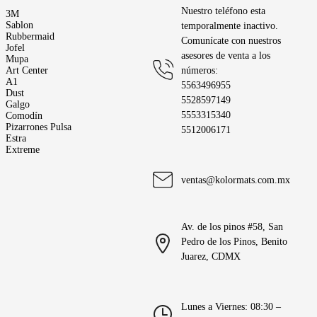
Nuestro teléfono esta 
3M
Sablon
temporalmente inactivo. 
Rubbermaid
Comunícate con nuestros 
Jofel
asesores de venta a los 
Mupa
Art Center
números: 
A1
5563496955
Dust
5528597149
Galgo
5553315340
Comodín
Pizarrones Pulsa
5512006171
Estra
Extreme
ventas@kolormats.com.mx
Av. de los pinos #58, San 
Pedro de los Pinos, Benito 
Juarez, CDMX
Lunes a Viernes: 08:30 – 