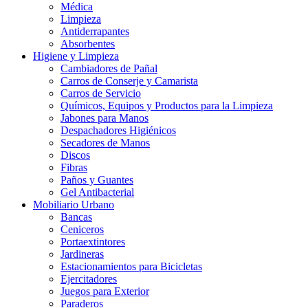
Médica
Limpieza
Antiderrapantes
Absorbentes
Higiene y Limpieza
Cambiadores de Pañal
Carros de Conserje y Camarista
Carros de Servicio
Químicos, Equipos y Productos para la Limpieza
Jabones para Manos
Despachadores Higiénicos
Secadores de Manos
Discos
Fibras
Paños y Guantes
Gel Antibacterial
Mobiliario Urbano
Bancas
Ceniceros
Portaextintores
Jardineras
Estacionamientos para Bicicletas
Ejercitadores
Juegos para Exterior
Paraderos