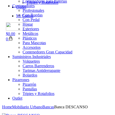
Contenedores para Baterías
Tripies y Rotafolios
Contenedores
Outlet
Profesionales
Con Ruedas
Mi Cuenta
Con Pedal
Hogar
Exteriores
Metálicos
$
0.00
Plásticos
0
Para Mascotas
Accesorios
Contenedores Gran Capacidad
Suministros Industriales
Volquetres
Carros Barrenderos
Tarimas Antiderrapante
Bolardos
Pizarrones
Pizarrón
Pantallas
Tripies y Rotafolios
Outlet
Home
Mobiliario Urbano
Bancas
Banca DESCANSO