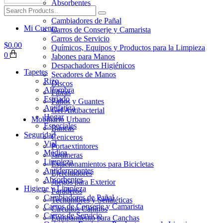
Absorbentes
Higiene y Limpieza
Cambiadores de Pañal
Mi Cuenta
Carros de Conserje y Camarista
Carros de Servicio
$
0.00
Químicos, Equipos y Productos para la Limpieza
0
Jabones para Manos
Despachadores Higiénicos
Tapetes
Secadores de Manos
Rizo
Discos
Alfombra
Fibras
Estriado
Paños y Guantes
Antifatiga
Gel Antibacterial
Hogar
Mobiliario Urbano
Especiales
Bancas
Seguridad
Ceniceros
Vial
Portaextintores
Médica
Jardineras
Limpieza
Estacionamientos para Bicicletas
Antiderrapantes
Ejercitadores
Absorbentes
Juegos para Exterior
Higiene y Limpieza
Paraderos
Cambiadores de Pañal
Techumbres y Señaléticas
Carros de Conserje y Camarista
Circuitos Caninos
Carros de Servicio
Equipamiento para Canchas