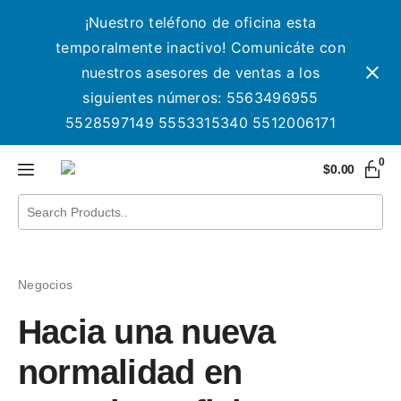
¡Nuestro teléfono de oficina esta
temporalmente inactivo! Comunicáte con
nuestros asesores de ventas a los
siguientes números: 5563496955
5528597149 5553315340 5512006171
0
$
0.00
Negocios
Hacia una nueva
normalidad en