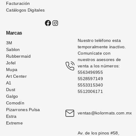
Facturación
Catálogos Digitales
Facebook
Instagram
Marcas
Nuestro teléfono esta 
3M
temporalmente inactivo. 
Sablon
Comunícate con 
Rubbermaid
nuestros asesores de 
Jofel
venta a los números: 
Mupa
5563496955
Art Center
5528597149
A1
5553315340
Dust
5512006171
Galgo
Comodín
Pizarrones Pulsa
ventas@kolormats.com.mx
Estra
Extreme
Av. de los pinos #58, 