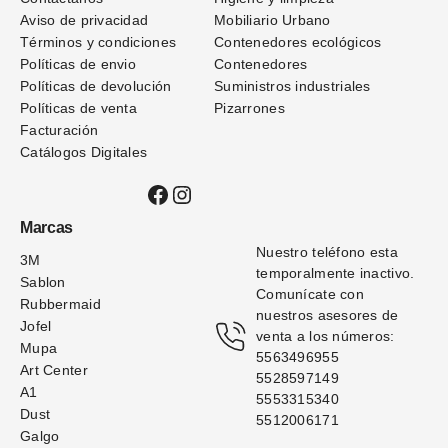
Aviso de privacidad
Mobiliario Urbano
Términos
y condiciones
Contenedores ecológicos
Políticas de envio
Contenedores
Políticas de devolución
Suministros industriales
Políticas de venta
Pizarrones
Facturación
Catálogos Digitales
Facebook
Instagram
Marcas
Nuestro teléfono esta 
3M
temporalmente inactivo. 
Sablon
Comunícate con 
Rubbermaid
nuestros asesores de 
Jofel
venta a los números: 
Mupa
5563496955
Art Center
5528597149
A1
5553315340
Dust
5512006171
Galgo