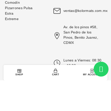
Comodín
Pizarrones Pulsa
ventas@kolormats.com.mx
Estra
Extreme
Av. de los pinos #58, 
San Pedro de los 
Pinos, Benito Juarez, 
CDMX
Lunes a Viernes: 08:30 
– 18:00
SHOP
CART
MY ACCOUNT
 Diseño y Desarrollo por 
Moduloweb.net
Kolormats 2025. Todos los derechos reservados.