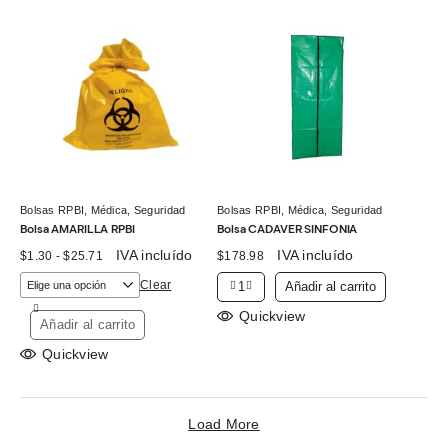
Bolsas RPBI
,
Médica
,
Seguridad
Bolsas RPBI
,
Médica
,
Seguridad
Bolsa AMARILLA RPBI
Bolsa CADAVER SINFONIA
Rango
IVA incluído
IVA incluído
$
1.30
-
$
25.71
$
178.98
de
precios:
Clear
Añadir al carrito
desde
$1.30
Quickview
Añadir al carrito
hasta
$25.71
Quickview
Load More