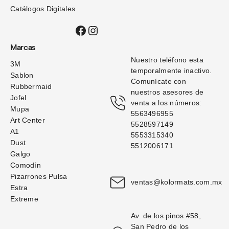
Catálogos Digitales
Facebook
Instagram
Marcas
Nuestro teléfono esta 
3M
temporalmente inactivo. 
Sablon
Comunícate con 
Rubbermaid
nuestros asesores de 
Jofel
venta a los números: 
Mupa
5563496955
Art Center
5528597149
A1
5553315340
Dust
5512006171
Galgo
Comodín
Pizarrones Pulsa
ventas@kolormats.com.mx
Estra
Extreme
Av. de los pinos #58, 
San Pedro de los 