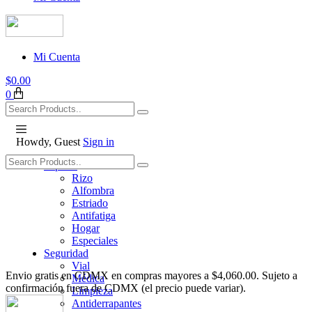
Mi Cuenta
$
0.00
0
Howdy, Guest
Sign in
Tapetes
Rizo
Alfombra
Estriado
Antifatiga
Hogar
Especiales
Seguridad
Vial
Envio gratis en CDMX en compras mayores a $4,060.00. Sujeto a
Médica
confirmación fuera de CDMX (el precio puede variar).
Limpieza
Antiderrapantes