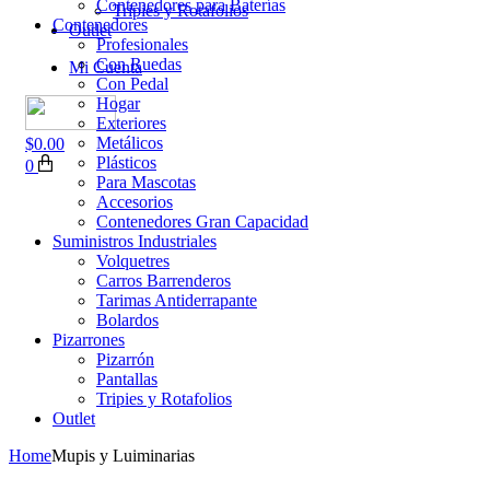
Contenedores para Baterías
Tripies y Rotafolios
Contenedores
Outlet
Profesionales
Con Ruedas
Mi Cuenta
Con Pedal
Hogar
Exteriores
Metálicos
$
0.00
Plásticos
0
Para Mascotas
Accesorios
Contenedores Gran Capacidad
Suministros Industriales
Volquetres
Carros Barrenderos
Tarimas Antiderrapante
Bolardos
Pizarrones
Pizarrón
Pantallas
Tripies y Rotafolios
Outlet
Home
Mupis y Luiminarias