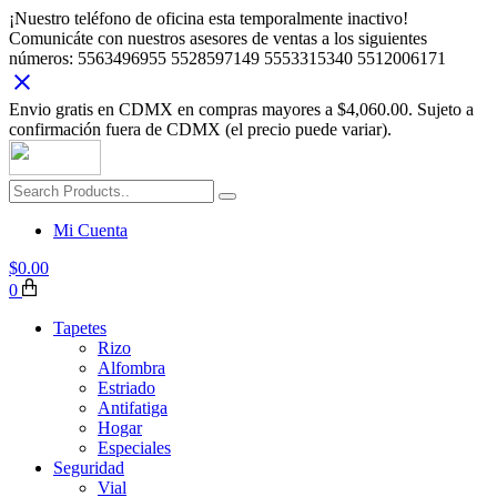
¡Nuestro teléfono de oficina esta temporalmente inactivo!
Comunicáte con nuestros asesores de ventas a los siguientes
números: 5563496955 5528597149 5553315340 5512006171
Envio gratis en CDMX en compras mayores a $4,060.00. Sujeto a
confirmación fuera de CDMX (el precio puede variar).
Mi Cuenta
$
0.00
0
Tapetes
Rizo
Alfombra
Estriado
Antifatiga
Hogar
Especiales
Seguridad
Vial