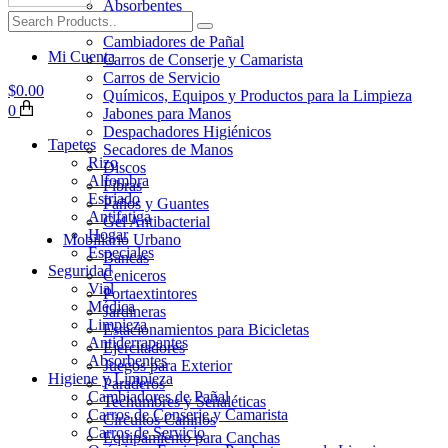
Absorbentes
Higiene y Limpieza
Cambiadores de Pañal
Mi Cuenta
Carros de Conserje y Camarista
Carros de Servicio
$
0.00
Químicos, Equipos y Productos para la Limpieza
0
Jabones para Manos
Despachadores Higiénicos
Tapetes
Secadores de Manos
Rizo
Discos
Alfombra
Fibras
Estriado
Paños y Guantes
Antifatiga
Gel Antibacterial
Hogar
Mobiliario Urbano
Especiales
Bancas
Seguridad
Ceniceros
Vial
Portaextintores
Médica
Jardineras
Limpieza
Estacionamientos para Bicicletas
Antiderrapantes
Ejercitadores
Absorbentes
Juegos para Exterior
Higiene y Limpieza
Paraderos
Cambiadores de Pañal
Techumbres y Señaléticas
Carros de Conserje y Camarista
Circuitos Caninos
Carros de Servicio
Equipamiento para Canchas