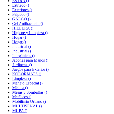
ESTRA
()
Estriado
()
Exteriores
()
Felpudo
()
GALGO
()
Gel Antibacterial
()
HIELERA
()
Higiene y Limpieza
()
Hogar
()
Hogar
()
Industrial
()
Industrial
()
Inorgánicos
()
Jabones para Manos
()
Jardineras
()
Juegos para Exterior
()
KOLORMATS
()
Limpieza
()
Manejo Especial
()
Médica
()
Mesas y Sombrillas
()
Metálicos
()
Mobiliario Urbano
()
MULTISEÑAL
()
MUPA
()