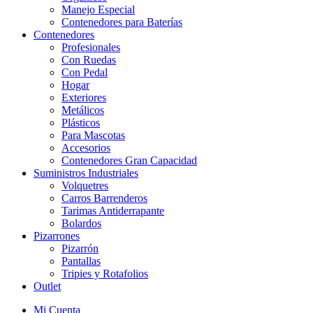
Manejo Especial
Contenedores para Baterías
Contenedores
Profesionales
Con Ruedas
Con Pedal
Hogar
Exteriores
Metálicos
Plásticos
Para Mascotas
Accesorios
Contenedores Gran Capacidad
Suministros Industriales
Volquetres
Carros Barrenderos
Tarimas Antiderrapante
Bolardos
Pizarrones
Pizarrón
Pantallas
Tripies y Rotafolios
Outlet
Mi Cuenta