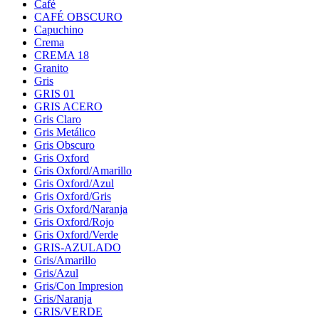
Café
CAFÉ OBSCURO
Capuchino
Crema
CREMA 18
Granito
Gris
GRIS 01
GRIS ACERO
Gris Claro
Gris Metálico
Gris Obscuro
Gris Oxford
Gris Oxford/Amarillo
Gris Oxford/Azul
Gris Oxford/Gris
Gris Oxford/Naranja
Gris Oxford/Rojo
Gris Oxford/Verde
GRIS-AZULADO
Gris/Amarillo
Gris/Azul
Gris/Con Impresion
Gris/Naranja
GRIS/VERDE