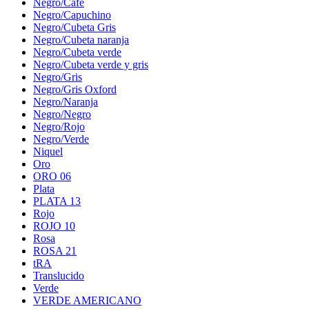
Negro/Café
Negro/Capuchino
Negro/Cubeta Gris
Negro/Cubeta naranja
Negro/Cubeta verde
Negro/Cubeta verde y gris
Negro/Gris
Negro/Gris Oxford
Negro/Naranja
Negro/Negro
Negro/Rojo
Negro/Verde
Niquel
Oro
ORO 06
Plata
PLATA 13
Rojo
ROJO 10
Rosa
ROSA 21
tRA
Translucido
Verde
VERDE AMERICANO