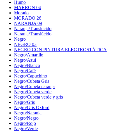
Humo
MARRON 04
Morado
MORADO 26
NARANJA 09
Naranja/Translucido
Naranja/Translúcido
Negro
NEGRO 03
NEGRO CON PINTURA ELECTROSTÁTICA
Negro/Amarillo
Negro/Azul
Negro/Blanco
Negro/Café
Negro/Capuchino
Negro/Cubeta Gris
Negro/Cubeta naranja
Negro/Cubeta verde
Negro/Cubeta verde y gris
Negro/Gris
Negro/Gris Oxford
Negro/Naranja
Negro/Negro
Negro/Rojo
Negro/Verde