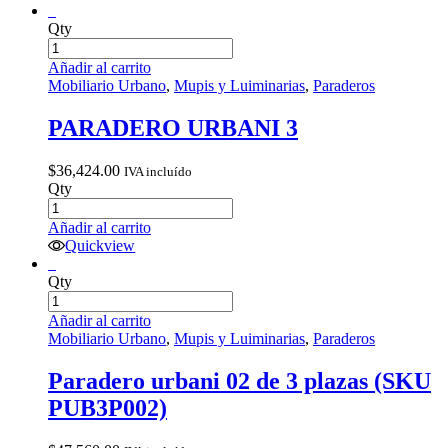
Qty
Añadir al carrito
Mobiliario Urbano
,
Mupis y Luiminarias
,
Paraderos
PARADERO URBANI 3
$
36,424.00
IVA incluído
Qty
Añadir al carrito
Quickview
Qty
Añadir al carrito
Mobiliario Urbano
,
Mupis y Luiminarias
,
Paraderos
Paradero urbani 02 de 3 plazas (SKU
PUB3P002)