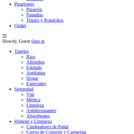
Pizarrones
Pizarrón
Pantallas
Tripies y Rotafolios
Outlet
Howdy, Guest
Sign in
Tapetes
Rizo
Alfombra
Estriado
Antifatiga
Hogar
Especiales
Seguridad
Vial
Médica
Limpieza
Antiderrapantes
Absorbentes
Higiene y Limpieza
Cambiadores de Pañal
Carros de Conserje y Camarista