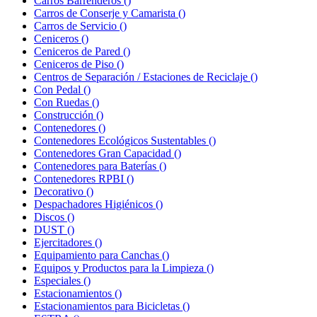
Carros Barrenderos
()
Carros de Conserje y Camarista
()
Carros de Servicio
()
Ceniceros
()
Ceniceros de Pared
()
Ceniceros de Piso
()
Centros de Separación / Estaciones de Reciclaje
()
Con Pedal
()
Con Ruedas
()
Construcción
()
Contenedores
()
Contenedores Ecológicos Sustentables
()
Contenedores Gran Capacidad
()
Contenedores para Baterías
()
Contenedores RPBI
()
Decorativo
()
Despachadores Higiénicos
()
Discos
()
DUST
()
Ejercitadores
()
Equipamiento para Canchas
()
Equipos y Productos para la Limpieza
()
Especiales
()
Estacionamientos
()
Estacionamientos para Bicicletas
()