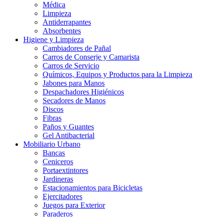
Médica
Limpieza
Antiderrapantes
Absorbentes
Higiene y Limpieza
Cambiadores de Pañal
Carros de Conserje y Camarista
Carros de Servicio
Químicos, Equipos y Productos para la Limpieza
Jabones para Manos
Despachadores Higiénicos
Secadores de Manos
Discos
Fibras
Paños y Guantes
Gel Antibacterial
Mobiliario Urbano
Bancas
Ceniceros
Portaextintores
Jardineras
Estacionamientos para Bicicletas
Ejercitadores
Juegos para Exterior
Paraderos