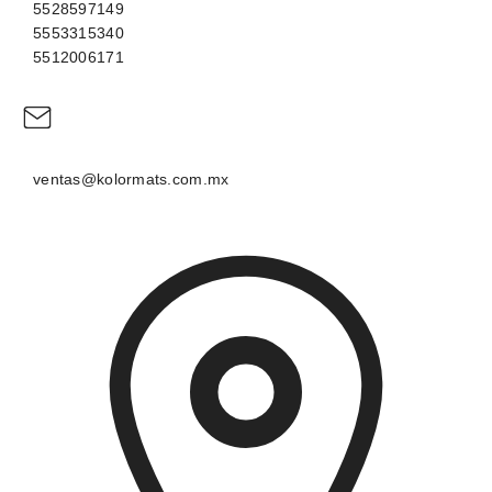
5528597149
5553315340
5512006171
ventas@kolormats.com.mx