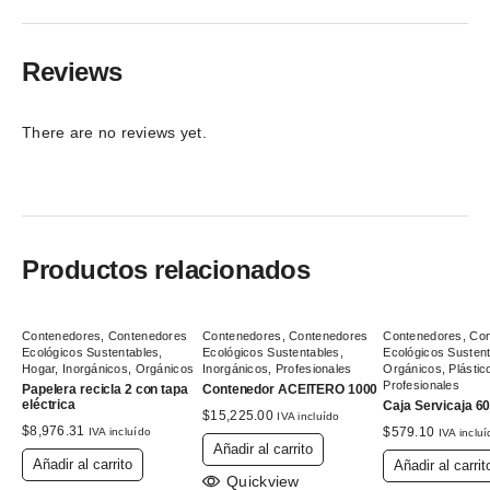
Reviews
There are no reviews yet.
Productos relacionados
Contenedores
,
Contenedores
Contenedores
,
Contenedores
Contenedores
,
Con
Ecológicos Sustentables
,
Ecológicos Sustentables
,
Ecológicos Susten
Hogar
,
Inorgánicos
,
Orgánicos
Inorgánicos
,
Profesionales
Orgánicos
,
Plástic
Profesionales
Papelera recicla 2 con tapa
Contenedor ACEITERO 1000
eléctrica
Caja Servicaja 6
$
15,225.00
IVA incluído
$
8,976.31
$
579.10
IVA incluído
IVA inclu
Añadir al carrito
Añadir al carrito
Añadir al carrit
Quickview