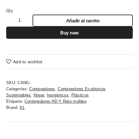
Qty
Añadir al carrito
Buy now
Add to wishlist
SKU:
CANG-
Categorías:
Contenedores
,
Contenedores Ecológicos
Sustentables
,
Hogar
,
Inorgánicos
,
Plásticos
Etiqueta:
Contenedores HD Y Roto moldeo
Brand:
A1