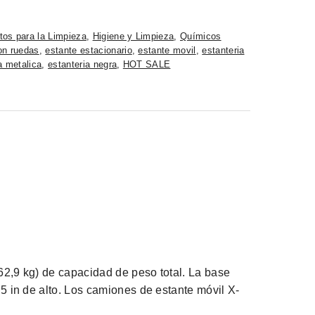
tos para la Limpieza
,
Higiene y Limpieza
,
Químicos
on ruedas
,
estante estacionario
,
estante movil
,
estanteria
a metalica
,
estanteria negra
,
HOT SALE
62,9 kg) de capacidad de peso total. La base
.5 in de alto. Los camiones de estante móvil X-