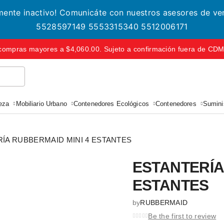
lmente inactivo! Comunicáte con nuestros asesores de v
5528597149 5553315340 5512006171
compras mayores a $4,060.00. Sujeto a confirmación fuera de CDMX 
eza
Mobiliario Urbano
Contenedores Ecológicos
Contenedores
Suminis
ÍA RUBBERMAID MINI 4 ESTANTES
ESTANTERÍA
ESTANTES
by
RUBBERMAID
Be the first to review