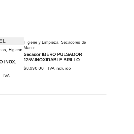
Higiene y Limpieza
,
Secadores de
Manos
cos
,
Higiene
Secador IBERO PULSADOR
125V-INOXIDABLE BRILLO
O INOX.
$
8,990.00
IVA incluído
El
IVA
precio
actual
es:
$1,812.38.