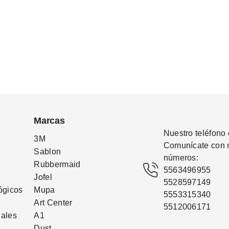
Marcas
Nuestro teléfono 
3M
Comunícate con n
Sablon
números: 
Rubbermaid
5563496955
Jofel
5528597149
ógicos
Mupa
5553315340
Art Center
5512006171
iales
A1
Dust