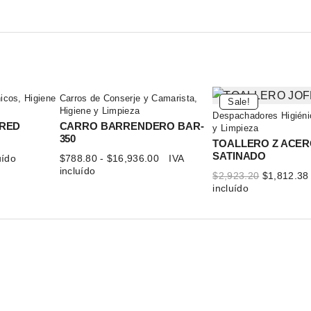
icos
,
Higiene
Carros de Conserje y Camarista
,
Sale!
Higiene y Limpieza
Despachadores Higiéni
ARED
CARRO BARRENDERO BAR-
y Limpieza
350
TOALLERO Z ACER
SATINADO
Rango
uído
$
788.80
-
$
16,936.00
IVA
de
incluído
El
$
2,923.20
$
1,812.38
precios:
precio
incluído
desde
original
$788.80
era:
hasta
$2,923.20.
$16,936.00