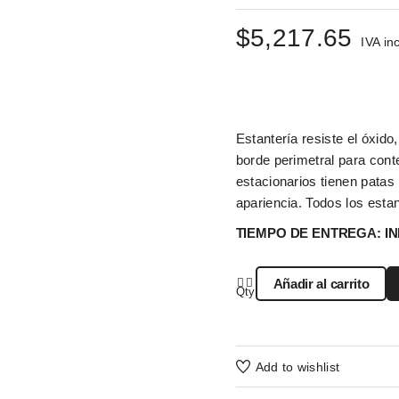
El
El
$
5,217.65
IVA in
precio
precio
original
actual
era:
es:
Estantería resiste el óxido,
$9,486.64.
$5,217.65.
borde perimetral para cont
estacionarios tienen patas 
apariencia. Todos los esta
TIEMPO DE ENTREGA: IN
Añadir al carrito
Qty
Add to wishlist