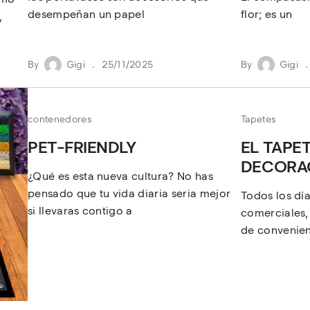
desempeñan un papel
flor; es un
,
By
Gigi
25/11/2025
By
Gigi
contenedores
Tapetes
PET-FRIENDLY
EL TAPET
DECORA
¿Qué es esta nueva cultura? No has
pensado que tu vida diaria seria mejor
Todos los dí
si llevaras contigo a
comerciales, 
de convenie