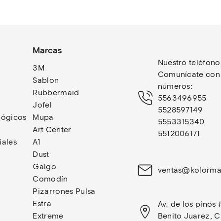
Marcas
Nuestro teléfono
3M
Comunícate con n
Sablon
números: 
Rubbermaid
5563496955
Jofel
5528597149
lógicos
Mupa
5553315340
Art Center
5512006171
iales
A1
Dust
Galgo
ventas@kolorma
Comodín
Pizarrones Pulsa
Estra
Av. de los pinos 
Extreme
Benito Juarez, 