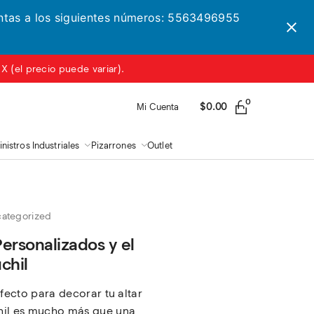
entas a los siguientes números: 5563496955
 (el precio puede variar).
0
$
0.00
Mi Cuenta
nistros Industriales
Pizarrones
Outlet
ategorized
ersonalizados y el
chil
rfecto para decorar tu altar
hil es mucho más que una