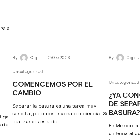
re el
By
Gigi
12/05/2023
By
Gigi
Uncategorized
COMENCEMOS POR EL
Uncategorized
CAMBIO
¿YA CON
E
DE SEPA
Separar la basura es una tarea muy
BASURA?
sencilla, pero con mucha conciencia. Si
tiga
realizamos esta de
s de
En Mexico la
un tema al cu