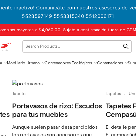
lmente inactivo! Comunicáte con nuestros asesores de v
5528597149 5553315340 5512006171
ompras mayores a $4,060.00. Sujeto a confirmación fuera de CDMX
za
Mobiliario Urbano
Contenedores Ecológicos
Contenedores
Sumi
Tapetes
Tapetes
Unc
Portavasos de rizo: Escudos
Tapetes P
tes
para tus muebles
Cempasú
Aunque suelen pasar desapercibidos,
El detalle pe
los portavasos son accesorios que
El cempasúc
timo