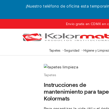
¡Nuestro teléfono de oficina esta tempora
Envio gratis en CDMX en c
Tapetes
Seguridad
Higiene y Limpie
Tapetes
Instrucciones de
mantenimiento para tape
Kolormats
Para garantizar la vida útil y el óp