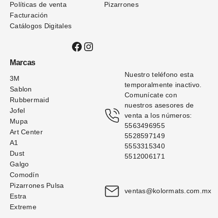
Políticas de venta
Pizarrones
Facturación
Catálogos Digitales
Facebook
Instagram
Marcas
Nuestro teléfono esta 
3M
temporalmente inactivo. 
Sablon
Comunícate con 
Rubbermaid
nuestros asesores de 
Jofel
venta a los números: 
Mupa
5563496955
Art Center
5528597149
A1
5553315340
Dust
5512006171
Galgo
Comodín
Pizarrones Pulsa
ventas@kolormats.com.mx
Estra
Extreme